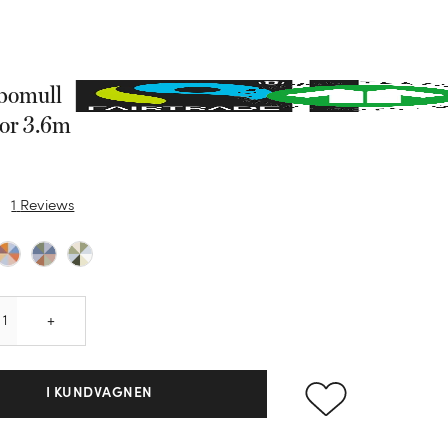
bomull
lor 3.6m
1
Reviews
Quantity
+
I KUNDVAGNEN