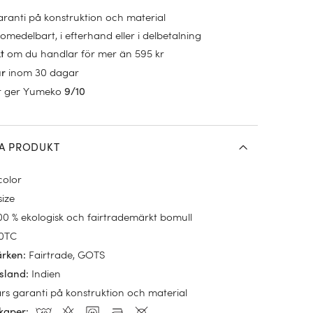
garanti på konstruktion och material
omedelbart, i efterhand eller i delbetalning
om du handlar för mer än 595 kr
kt
inom 30 dagar
ur
r ger Yumeko
9/10
A PRODUKT
color
size
00 % ekologisk och fairtrademärkt bomull
0TC
Fairtrade, GOTS
ärken
:
Indien
sland
:
års garanti på konstruktion och material
kaper
: