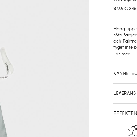
G 345
SKU
:
Häng upp s
söta färger
och Fairtra
tyget inte 
vi förhindr
Läs mer
att fira.
KÄNNETE
LEVERANS
EFFEKTE