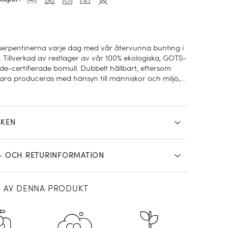
erpentinerna varje dag med vår återvunna bunting i
. Tillverkad av restlager av vår 100% ekologiska, GOTS-
de-certifierade bomull. Dubbelt hållbart, eftersom
bara produceras med hänsyn till människor och miljö,
ar också onödig tygförlust. Det tycker vi faktiskt är värt
CKEN
- OCH RETURINFORMATION
N AV DENNA PRODUKT