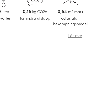
2
liter
0,15
kg CO2e
0,54
m2 mark
 vatten
förhindra utsläpp
odlas utan
bekämpningsmedel
Läs mer