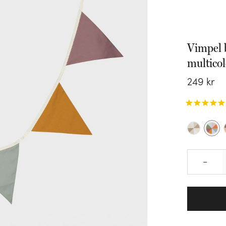
Vimpel 
multico
249
kr
–