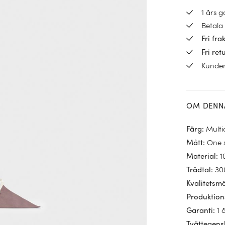
1 års 
Betala 
Fri fra
Fri ret
Kunde
OM DENN
Multi
Färg
:
One 
Mått
:
1
Material
:
30
Trådtal
:
Kvalitetsm
Produktion
1 
Garanti
:
Tvättegens