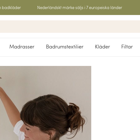
h badkläder
Nederländskt märke säljs i 7 europeiska länder
Madrasser
Badrumstextilier
Kläder
Filtar