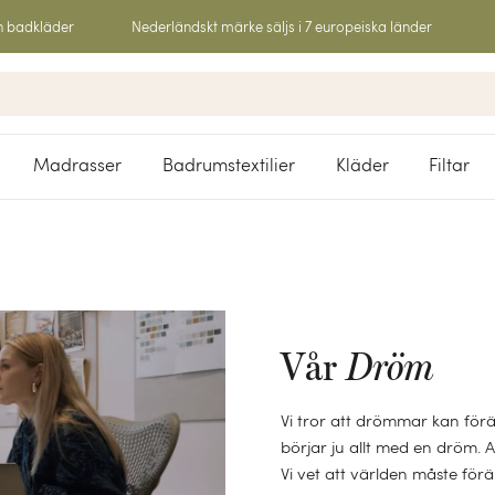
h badkläder
Nederländskt märke säljs i 7 europeiska länder
Madrasser
Badrumstextilier
Kläder
Filtar
Vår
Dröm
Vi tror att drömmar kan förä
börjar ju allt med en dröm. A
Vi vet att världen måste för