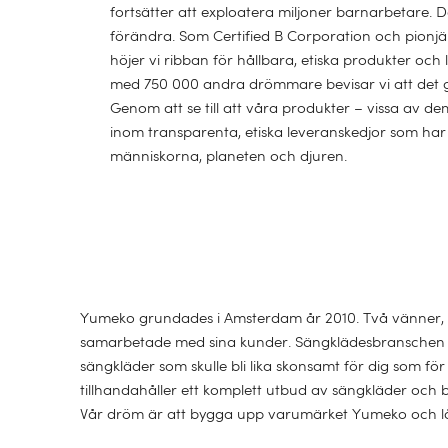
fortsätter att exploatera miljoner barnarbetare. 
förändra. Som Certified B Corporation och pionjä
höjer vi ribban för hållbara, etiska produkter och
med 750 000 andra drömmare bevisar vi att det g
Genom att se till att våra produkter – vissa av de
inom transparenta, etiska leveranskedjor som har 
människorna, planeten och djuren.
Yumeko grundades i Amsterdam år 2010. Två vänner, R
samarbetade med sina kunder. Sängklädesbranschen va
sängkläder som skulle bli lika skonsamt för dig som f
tillhandahåller ett komplett utbud av sängkläder och b
Vår dröm är att bygga upp varumärket Yumeko och låt