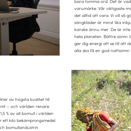
bara tomma ord. Det är vad v
varumärke. Vår viktigaste mo
det alltid att vara. Vi vill så 
sängkläder är minst lika inb
kanske ännu mer. De är int
hela planeten. Bättre sömn ä
ger dig energi att se till att
alla ska få en god nattsömn
er av högsta kvalitet till
vämt – och världen renare
,5 % av all bomull i världen
er ett kilo bekämpningsmedel.
Och bomullsindustrin