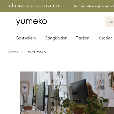
och av högsta
De mjukaste sängkläder oc
HÅLLBAR
KVALITET
Bestsellers
Sängkläder
Täcken
Kuddar
Home
Om Yumeko