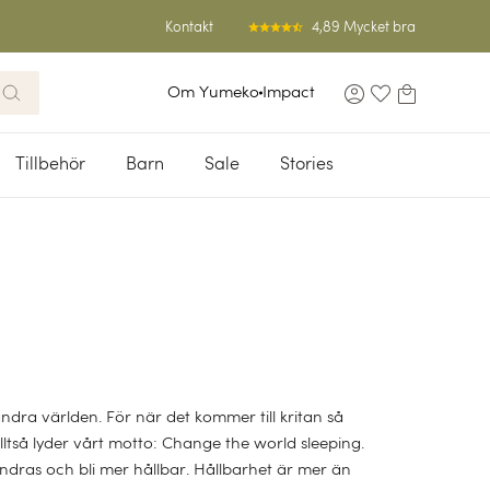
4,89 Mycket bra
Kontakt
Om Yumeko
Impact
Tillbehör
Barn
Sale
Stories
ndra världen. För när det kommer till kritan så
lltså lyder vårt motto: Change the world sleeping.
ändras och bli mer hållbar. Hållbarhet är mer än