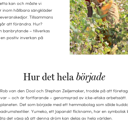
Detta kan och måste vi
r inom hållbara sängkläder
 leveranskedjor. Tillsammans
år att förändra. Hur?
m banbrytande – tillverkas
en positiv inverkan på
Hur det hela
började
ob van den Dool och Stephan Zeiljemaker, trodde på att företag 
r – och är fortfarande – genomsyrad av icke-etiska arbetssätt. 
ör planeten. Det som började med ett hemmabolag som sålde kuddar
adrumstextilier. Yumeko, ett Japanskt flicknamn, har en symbolisk
a det växa så att denna dröm kan delas av hela världen.