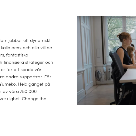
dam jobbar ett dynamiskt
alla dem, och alla vill de
s, fantastiska
h finansiella strateger och
r för att sprida vår
åra andra supportrar. För
 Yumeko. Hela gänget på
 en av våra 750 000
 verklighet. Change the