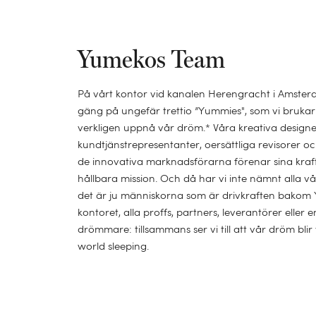
Yumekos Team
På vårt kontor vid kanalen Herengracht i Amster
gäng på ungefär trettio ”Yummies", som vi brukar k
verkligen uppnå vår dröm.* Våra kreativa designer
kundtjänstrepresentanter, oersättliga revisorer oc
de innovativa marknadsförarna förenar sina krafte
hållbara mission. Och då har vi inte nämnt alla v
det är ju människorna som är drivkraften bakom
kontoret, alla proffs, partners, leverantörer eller
drömmare: tillsammans ser vi till att vår dröm blir
world sleeping.