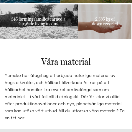
Shoppingväska
Loungewear
Påslakan för barn
Badrockar
Sale
Allt
Filtar
Pouch
Allt
Ponchos
Barntäcken
Hårhanddukar
Överkast
545 farming families earned a
2.585 kg of
Allt
KATEGORI
Necessär
Fairtrade living income
down recycled
Badrockar
Barnkuddar
Badponcho
Babyfiltar
SÖMNTYP
Bäddmadrasser
Sale
Kimonos
Barnfiltar
Sale
STORLEK
Sidan
Allt
Madrasskydd
MATERIAL
Pyjamas
Badkläder barn
Allt
Enkel (150 x 210)
Allt
Mage
Våra material
Tvättat linne
Sale
Sale
Allt
Dubbel (220 x 220)
Rygg
Bomullssatin
MATERIAL
Yumeko har åtagit sig att erbjuda naturliga material av
Spjälsäng (100 x 135)
Allt
Allt
INREDNINGSDETALJER
HANDDUKSTYP
högsta kvalitet, och hållbart tillverkade. Vi tror på att
Percale
Bomullsfiltar
Juniorsäng (120 x 150)
hållbarhet handlar lika mycket om livslängd som om
Prydnadskuddar
MATERIAL
Standard
50x100
Bomullsflanell
materialet – i vårt fall alltid ekologiskt. Därför letar vi alltid
Merinoullfiltar
Kuddfodral
efter produktinnovationer och nya, planetvänliga material
PYJAMAS
BABY
Dunkuddar
Duschhanddukar
70x140
TENCEL™ bomull
Återvunnen ullfiltar
som kan utöka vårt utbud. Vill du utforska våra material? Ta
TEMPERATUR
Vimplar
Dampyjamas
Sängkläder baby
en titt här.
Ullkuddar
Badlakan
100x150
Jersey
Yakullfiltar
Vår/höst täcken
Sängöverkast
Herrpyjamas
Babyfiltar
Naturlatexkuddar
Strandbadlakan
100x180
Hampa