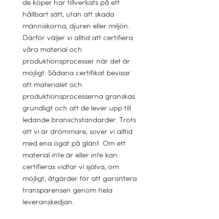
de köper har tillverkats på ett
hållbart sätt, utan att skada
människorna, djuren eller miljön.
Därför väljer vi alltid att certifiera
våra material och
produktionsprocesser när det är
möjligt. Sådana certifikat bevisar
att materialet och
produktionsprocesserna granskas
grundligt och att de lever upp till
ledande branschstandarder. Trots
att vi är drömmare, sover vi alltid
Bärkraft för dina
med ena ögat på glänt. Om ett
material inte är eller inte kan
drömmar
certifieras vidtar vi själva, om
möjligt, åtgärder för att garantera
Lyx som lindar
UTFORSKA
transparensen genom hela
leveranskedjan.
in dig
Ekolyx för natten
Barntäcke för