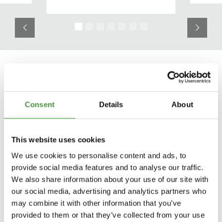
Blommönster
Chambray
Enfärgad
Consent
Details
About
This website uses cookies
BLOGS
We use cookies to personalise content and ads, to
provide social media features and to analyse our traffic.
Hur tar jag hand om mina mina sängkläder?
We also share information about your use of our site with
our social media, advertising and analytics partners who
Vilken kudde passar för mig?
Vår mission
may combine it with other information that you’ve
provided to them or that they’ve collected from your use
Hur underhåller jag mitt täcke?