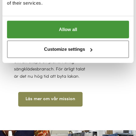
of their services.
Hållbarhet är mer än bara tomma
ord. Det är själen och hjärtat för
vårt varumärke. Vår viktigaste
HÅLLBARHET
motivation. Det har det alltid varit,
Allow all
och det kommer det alltid att vara.
Impact report 2025
Vi levererar till onlinebutiker i sju
olika länder, från huvudkontoret i
B Corp
Customize settings
Amsterdam, och följer vår dröm
om att skapa en planetvänlig
sängklädesbransch. För ärligt talat
är det nu hög tid att byta lakan.
Läs mer om vår mission