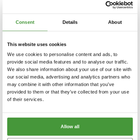
Ränder
DOFTEN OCH MATERIALET I DIN KUDDE
Kuddens doft spelar också en roll när du ska
Blommönster
Consent
Details
About
välja en ny. Alla material har nämligen sin
egen doft. Yumekos dun- och yllekuddar
Chambray
kan till exempel ha en mild tvåldoft,
This website uses cookies
eftersom materialet tvättats med det. Den
Enfärgad
doften försvinner av sig själv efter ett par
BLOGS
We use cookies to personalise content and ads, to
nätter. Kapock däremot är luktfritt och
provide social media features and to analyse our traffic.
därmed väldigt lämpligt för personer som
Hur tar jag hand om mina mina sängkläder?
We also share information about your use of our site with
är känsliga för dofter.
Alla dessa olika material har sina egna
our social media, advertising and analytics partners who
Vilken kudde passar för mig?
egenskaper som du måste ta hänsyn till. En
may combine it with other information that you’ve
sammanfattning:
provided to them or that they’ve collected from your use
Hur underhåller jag mitt täcke?
of their services.
HÅLLBARHET
Allow all
Impact report 2025