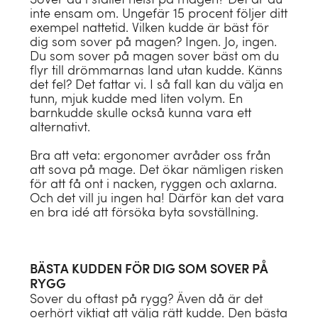
Ulltäcken
Hårhanddukar
inte ensam om. Ungefär 15 procent följer ditt
Kuddfyllning
KATEGORI
Sängkläder barn
Badrumsmattor
Nyheter
exempel nattetid. Vilken kudde är bäst för
KATEGORI
Barntäcken
Shoppingväska
dig som sover på magen? Ingen. Jo, ingen.
Loungewear
Påslakan för barn
Badrockar
Sale
Allt
Du som sover på magen sover bäst om du
Filtar
Pouch
flyr till drömmarnas land utan kudde. Känns
Allt
Ponchos
Barntäcken
Hårhanddukar
det fel? Det fattar vi. I så fall kan du välja en
Överkast
Allt
KATEGORI
Necessär
tunn, mjuk kudde med liten volym. En
Badrockar
Barnkuddar
Badponcho
barnkudde skulle också kunna vara ett
Babyfiltar
SÖMNTYP
Bäddmadrasser
Sale
alternativt.
Kimonos
Barnfiltar
Sale
STORLEK
Sidan
Allt
Madrasskydd
Bra att veta: ergonomer avråder oss från
MATERIAL
Pyjamas
Badkläder barn
Allt
Enkel (150 x 210)
att sova på mage. Det ökar nämligen risken
Allt
Mage
för att få ont i nacken, ryggen och axlarna.
Tvättat linne
Sale
Sale
Allt
Dubbel (220 x 220)
Och det vill ju ingen ha! Därför kan det vara
Rygg
en bra idé att försöka byta sovställning.
Bomullssatin
MATERIAL
Spjälsäng (100 x 135)
Allt
Allt
INREDNINGSDETALJER
HANDDUKSTYP
Percale
Bomullsfiltar
Juniorsäng (120 x 150)
Prydnadskuddar
MATERIAL
Standard
50x100
Bomullsflanell
BÄSTA KUDDEN FÖR DIG SOM SOVER PÅ
Merinoullfiltar
RYGG
Kuddfodral
PYJAMAS
BABY
Dunkuddar
Duschhanddukar
70x140
Sover du oftast på rygg? Även då är det
TENCEL™ bomull
Återvunnen ullfiltar
oerhört viktigt att välja rätt kudde. Den bästa
TEMPERATUR
Vimplar