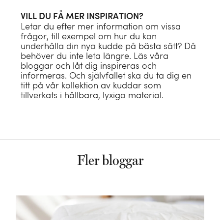
VILL DU FÅ MER INSPIRATION?
Lyx som lindar
UTFORSKA
Letar du efter mer information om vissa
frågor, till exempel om hur du kan
in dig
underhålla din nya kudde på bästa sätt? Då
Ekolyx för natten
Barntäcke för
behöver du inte leta längre. Läs våra
bloggar och låt dig inspireras och
hösten
UTFORSKA
En god sömn
informeras. Och självfallet ska du ta dig en
UTFORSKA
Ett täcke för alla
titt på vår kollektion av kuddar som
utgår från
tillverkats i hållbara, lyxiga material.
UTFORSKA
årstider
En mjuk
grunden
Hållbara
omfamning
UTFORSKA
tillbehör
UTFORSKA
UTFORSKA
Fler bloggar
UTFORSKA
Hållbara
sängkläderr
UTFORSKA