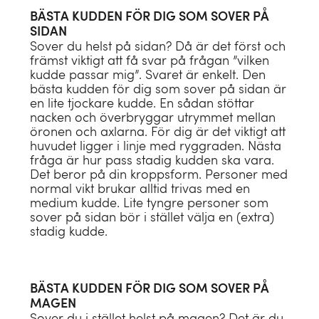
BÄSTA KUDDEN FÖR DIG SOM SOVER PÅ
SIDAN
Sover du helst på sidan? Då är det först och
främst viktigt att få svar på frågan ”vilken
kudde passar mig”. Svaret är enkelt. Den
bästa kudden för dig som sover på sidan är
en lite tjockare kudde. En sådan stöttar
nacken och överbryggar utrymmet mellan
öronen och axlarna. För dig är det viktigt att
KATEGORI
huvudet ligger i linje med ryggraden. Nästa
fråga är hur pass stadig kudden ska vara.
Påslakanset
Det beror på din kroppsform. Personer med
normal vikt brukar alltid trivas med en
Örngott
medium kudde. Lite tyngre personer som
KATEGORI
sover på sidan bör i stället välja en (extra)
KATEGORI
Dra-på-lakan
stadig kudde.
Varmvattenflaska
KATEGORI
Handdukar
Lakan
KATEGORI
Överdrag till varmvattenflaska
Barnkuddar
Gästhanddukar
Kudd- & madrasskydd
BÄSTA KUDDEN FÖR DIG SOM SOVER PÅ
Duntäcken
Sovmask
Prydnadskuddar
MAGEN
BARN
Tvättlappar
Sängkläder barn
Sover du i stället helst på magen? Det är du