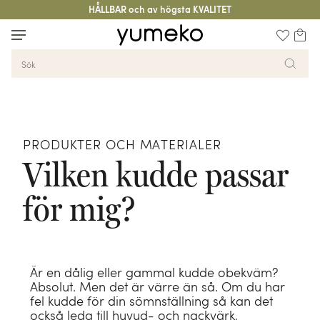
HÅLLBAR
och av högsta
KVALITET
Tillbaka till översikten
Sängkläder
Täcken
Kuddar
Madrasser
Badrumstextilier
Kläder
Filtar
Tillbehör
Barn
Stories
PRODUKTER OCH MATERIALER
Vilken kudde passar
för mig?
Är en dålig eller gammal kudde obekväm?
Absolut. Men det är värre än så. Om du har
fel kudde för din sömnställning så kan det
också leda till huvud- och nackvärk,