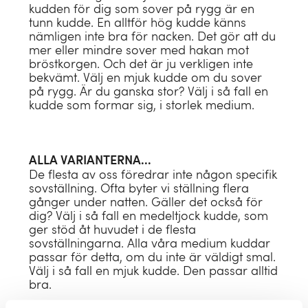
Dampyjamas
Sängkläder baby
Ullkuddar
Badlakan
100x150
kudden för dig som sover på rygg är en
Jersey
Yakullfiltar
tunn kudde. En alltför hög kudde känns
Vår/höst täcken
Sängöverkast
Herrpyjamas
Babyfiltar
Naturlatexkuddar
Strandbadlakan
100x180
nämligen inte bra för nacken. Det gör att du
Hampa
mer eller mindre sover med hakan mot
Vinter täcken
Filtar & plädar
Handduk med huva
Kapokkuddar
Hamamhandduk
bröstkorgen. Och det är ju verkligen inte
NY
bekvämt. Välj en mjuk kudde om du sover
Överdrag till skötmadrass
på rygg. Är du ganska stor? Välj i så fall en
STORLEK
Allt
kudde som formar sig, i storlek medium.
DUNTYP
GÅVAINSPIRATION
DUNTYP
Enkel (150 x 210)
Anddun
Till honom
Anddun
Dubbel (220 x 220)
ALLA VARIANTERNA...
KOLLEKTION
Återvunnen dun
Till henne
De flesta av oss föredrar inte någon specifik
Gåsdun
Spjälsäng (100 x 135)
sovställning. Ofta byter vi ställning flera
Velours kollektion
Till barn
gånger under natten. Gäller det också för
Återvunnen dun
Juniorsäng (120 x 150)
dig? Välj i så fall en medeltjock kudde, som
Terry kollektion
E-post presentkort
ger stöd åt huvudet i de flesta
sovställningarna. Alla våra medium kuddar
Dots kollektion
passar för detta, om du inte är väldigt smal.
Allt
Välj i så fall en mjuk kudde. Den passar alltid
LOOK
bra.
Dubbelsidig