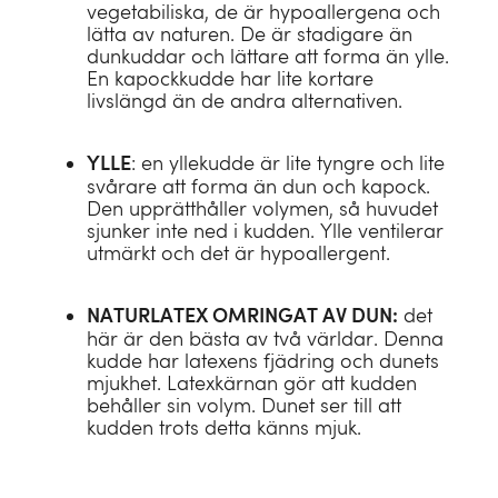
vegetabiliska, de är hypoallergena och
lätta av naturen. De är stadigare än
dunkuddar och lättare att forma än ylle.
En kapockkudde har lite kortare
livslängd än de andra alternativen.
: en yllekudde är lite tyngre och lite
YLLE
svårare att forma än dun och kapock.
Den upprätthåller volymen, så huvudet
sjunker inte ned i kudden. Ylle ventilerar
utmärkt och det är hypoallergent.
det
NATURLATEX OMRINGAT AV DUN:
här är den bästa av två världar. Denna
kudde har latexens fjädring och dunets
mjukhet. Latexkärnan gör att kudden
behåller sin volym. Dunet ser till att
kudden trots detta känns mjuk.
Bärkraft för dina
drömmar