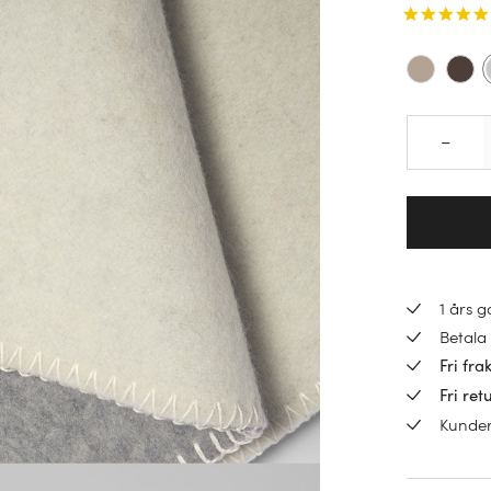
–
1 års 
Betala 
Fri fra
Fri ret
Kunde