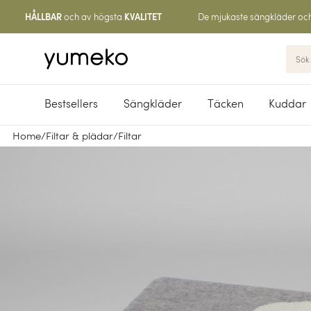
och av högsta
De mjukaste sängkläder oc
HÅLLBAR
KVALITET
Bestsellers
Sängkläder
Täcken
Kuddar
Home
/
Filtar & plädar
/
Filtar