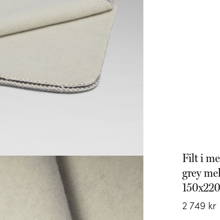
Filt i m
grey me
150x22
2
749
kr