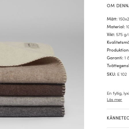
OM DENN
150x
Mått
:
1
Material
:
575 g
Vikt
:
Kvalitetsm
Produktion
1 
Garanti
:
Tvättegens
E 102
SKU
:
En fyllig, ly
Läs mer
KÄNNETE