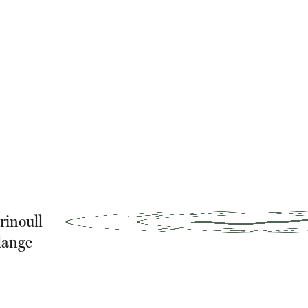
erinoull
lange
0