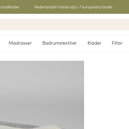
h badkläder
Nederländskt märke säljs i 7 europeiska länder
Madrasser
Badrumstextilier
Kläder
Filtar