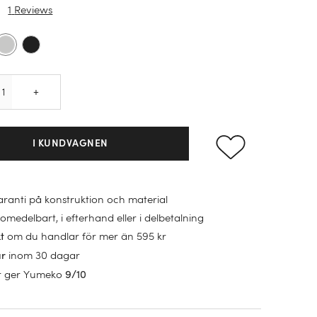
1
Reviews
Quantity
+
I KUNDVAGNEN
garanti på konstruktion och material
omedelbart, i efterhand eller i delbetalning
om du handlar för mer än 595 kr
kt
inom 30 dagar
ur
r ger Yumeko
9/10