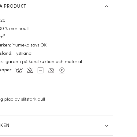
A PRODUKT
220
00 % merinoull
/m²
Yumeko says OK
ärken
:
Tyskland
sland
:
års garanti på konstruktion och material
kaper
:
xig pläd av slitstark oull
CKEN