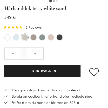
Hårhandduk terry white sand
349
kr
2
Reviews
Quantity
–
+
KATEGORI
I KUNDVAGNEN
Påslakanset
Örngott
1 års garanti på konstruktion och material
KATEGORI
KATEGORI
Dra-på-lakan
Betala omedelbart, i efterhand eller i delbetalning
Varmvattenflaska
KATEGORI
om du handlar för mer än 595 kr
Fri frakt
Handdukar
Lakan
KATEGORI