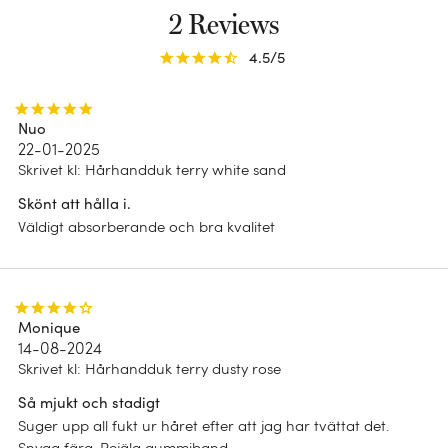
Allt
2 Reviews
LOOK
HÅLLBARHET
Dubbelsidig
4.5
/5
Impact report 2025
Ränder
B Corp
Nuo
Blommönster
22-01-2025
Skrivet kl
:
Hårhandduk terry white sand
Chambray
Skönt att hålla i.
Enfärgad
Väldigt absorberande och bra kvalitet
Monique
14-08-2024
Skrivet kl
:
Hårhandduk terry dusty rose
Så mjukt och stadigt
Suger upp all fukt ur håret efter att jag har tvättat det.
Snygg färg. Rejäla gummiband