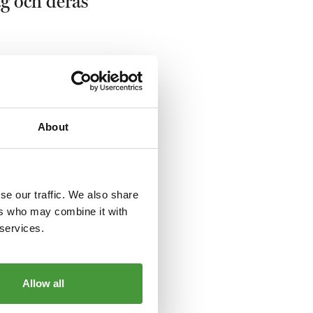
ag och deras
About
ör
 göras på ett annat
se our traffic. We also share
ers who may combine it with
 services.
Allow all