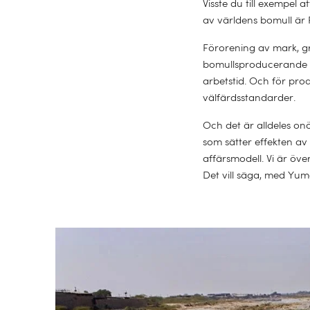
Visste du till exempel 
av världens bomull är 
Förorening av mark, gr
bomullsproducerande lä
arbetstid. Och för pro
välfärdsstandarder.
Och det är alldeles onö
som sätter effekten av 
affärsmodell. Vi är öve
Det vill säga, med Yume