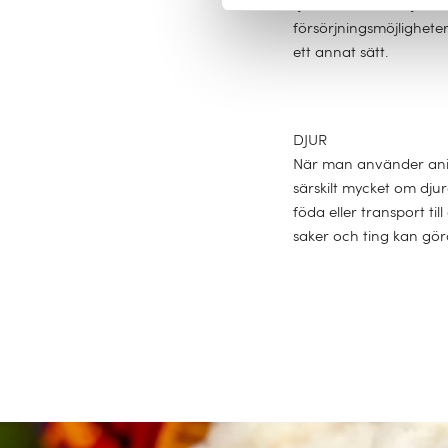
självklarhet där. Sjukf
försörjningsmöjligheter
ett annat sätt.
DJUR
När man använder animal
särskilt mycket om dju
föda eller transport til
saker och ting kan göra