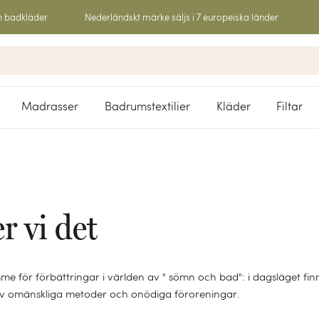
h badkläder
Nederländskt märke säljs i 7 europeiska länder
Madrasser
Badrumstextilier
Kläder
Filtar
r vi det
me för förbättringar i världen av " sömn och bad": i dagsläget fin
 av omänskliga metoder och onödiga föroreningar.