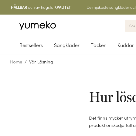
och av högsta
De mjukaste sängkläder oc
HÅLLBAR
KVALITET
Bestsellers
Sängkläder
Täcken
Kuddar
Home
Vår Lösning
Hur löse
Det finns mycket utrym
produktionskedja full