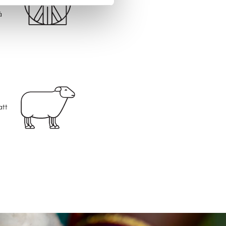
å
g
att