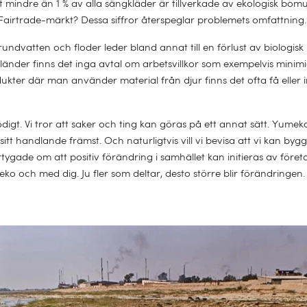
att mindre än 1 % av alla sängkläder är tillverkade av ekologisk bom
Fairtrade-märkt? Dessa siffror återspeglar problemets omfattning.
undvatten och floder leder bland annat till en förlust av biologis
nder finns det inga avtal om arbetsvillkor som exempelvis minimi
dukter där man använder material från djur finns det ofta få eller 
digt. Vi tror att saker och ting kan göras på ett annat sätt. Yumeko
sitt handlande främst. Och naturligtvis vill vi bevisa att vi kan byg
rtygade om att positiv förändring i samhället kan initieras av före
ko och med dig. Ju fler som deltar, desto större blir förändringen.