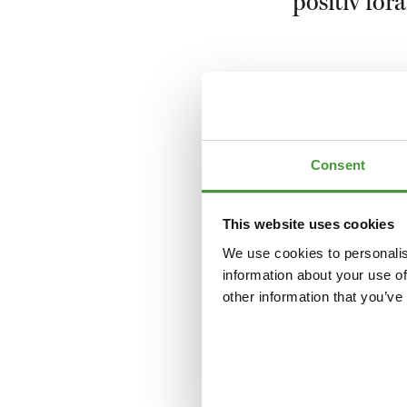
positiv för
MILJÖ
Bomullsproduktion har 
leda till vattenbrist i
Consent
globala och lokala bi
monokulturer, felakt
Det är inte endast bo
This website uses cookies
andra material har en 
We use cookies to personalis
sätt.
information about your use of
other information that you’ve
MÄNNISKA
I många produktionslä
Överenskommelser om m