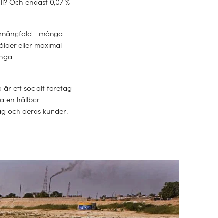
ull? Och endast 0,07 %
k mångfald. I många
ålder eller maximal
inga
 är ett socialt företag
ga en hållbar
tag och deras kunder.