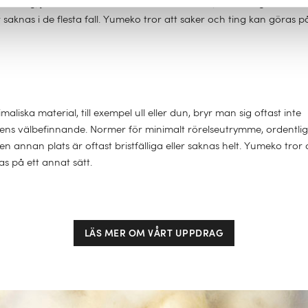
örsäkring, jämställdhet mellan kvinnor och män, utbildning och
 saknas i de flesta fall. Yumeko tror att saker och ting kan göras p
iska material, till exempel ull eller dun, bryr man sig oftast inte
rens välbefinnande. Normer för minimalt rörelseutrymme, ordentli
l en annan plats är oftast bristfälliga eller saknas helt. Yumeko tror 
s på ett annat sätt.
LÄS MER OM VÅRT UPPDRAG