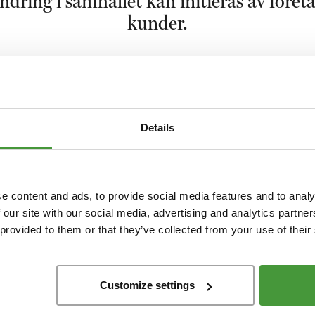
ändring i samhället kan initieras av föret
kunder.
en negativ inverkan på vår miljö. Intensiv vattenanvändning kan
 områden där det redan är svårt att få tag på rent dricksvatten. Den
Details
ologiska mångfalden minskar snabbt, bland annat på grund av
ig användning av bekämpningsmedel och förorenande färgämnen.
mullskedjan som är förorenande, utan även produktionskedjorna f
negativ inverkan på vår miljö. Yumeko tror att saker och ting kan
e content and ads, to provide social media features and to analy
 our site with our social media, advertising and analytics partn
 provided to them or that they’ve collected from your use of their
nder tas inte hälsosamma och säkra arbetsförhållanden på allvar.
Customize settings
inimilöner, minimiålder eller maximal arbetstid är ingen