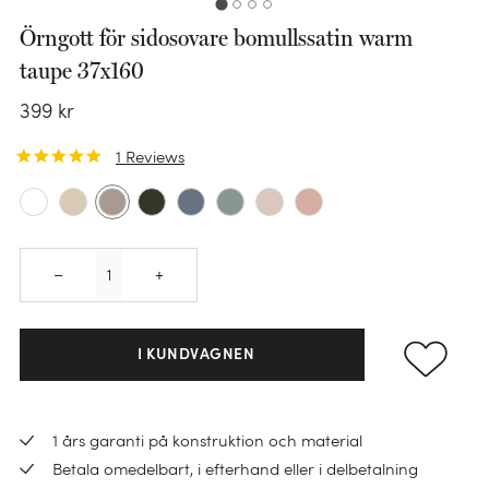
Örngott för sidosovare bomullssatin warm
taupe 37x160
399
kr
1
Reviews
KATEGORI
Quantity
–
+
Påslakanset
Örngott
KATEGORI
I KUNDVAGNEN
KATEGORI
Dra-på-lakan
Varmvattenflaska
KATEGORI
Handdukar
Lakan
KATEGORI
Överdrag till varmvattenflaska
Barnkuddar
1 års garanti på konstruktion och material
Gästhanddukar
Kudd- & madrasskydd
Duntäcken
Betala omedelbart, i efterhand eller i delbetalning
Sovmask
Prydnadskuddar
BARN