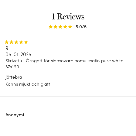
Impact report 2025
Dubbelsidig
B Corp
Ränder
1 Reviews
Blommönster
5.0
/5
Chambray
R
Enfärgad
05-01-2025
Skrivet kl
:
Örngott för sidosovare bomullssatin pure white
37x160
Jättebra
Känns mjukt och glatt
Anonymt
Bärkraft för dina