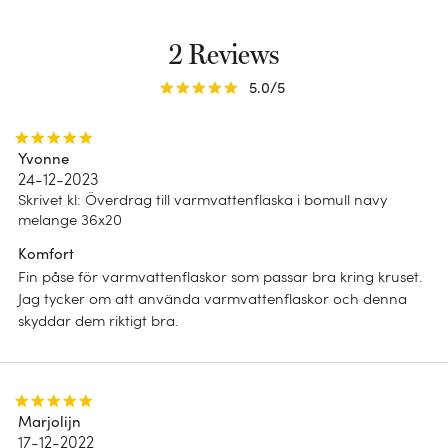
Terry kollektion
Vilken kudde passar för mig?
E-post presentkort
Dots kollektion
2 Reviews
Hur underhåller jag mitt täcke?
Allt
LOOK
5.0
/5
Dubbelsidig
HÅLLBARHET
Ränder
Yvonne
Impact report 2025
24-12-2023
Blommönster
Skrivet kl
:
Överdrag till varmvattenflaska i bomull navy
B Corp
melange 36x20
Chambray
Komfort
Fin påse för varmvattenflaskor som passar bra kring kruset.
Enfärgad
Jag tycker om att använda varmvattenflaskor och denna
skyddar dem riktigt bra.
Marjolijn
17-12-2022