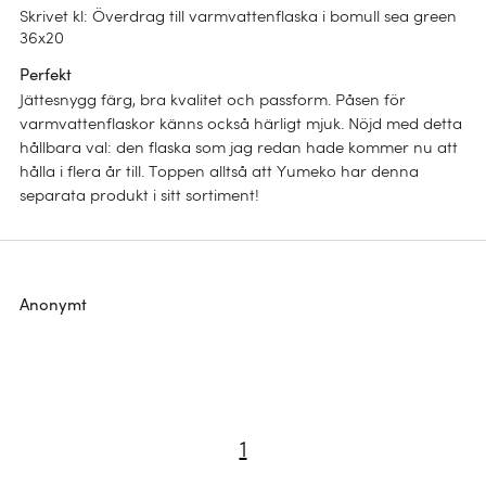
Skrivet kl
:
Överdrag till varmvattenflaska i bomull sea green
36x20
Perfekt
Jättesnygg färg, bra kvalitet och passform. Påsen för
varmvattenflaskor känns också härligt mjuk. Nöjd med detta
hållbara val: den flaska som jag redan hade kommer nu att
hålla i flera år till. Toppen alltså att Yumeko har denna
separata produkt i sitt sortiment!
Bärkraft för dina
drömmar
Anonymt
Lyx som lindar
UTFORSKA
in dig
Ekolyx för natten
Barntäcke för
hösten
1
UTFORSKA
En god sömn
UTFORSKA
Ett täcke för alla