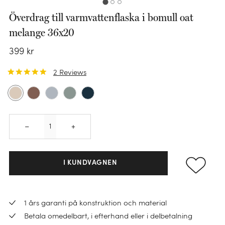
Överdrag till varmvattenflaska i bomull oat
melange 36x20
399
kr
2
Reviews
Quantity
–
+
I KUNDVAGNEN
KATEGORI
Påslakanset
1 års garanti på konstruktion och material
Örngott
Betala omedelbart, i efterhand eller i delbetalning
KATEGORI