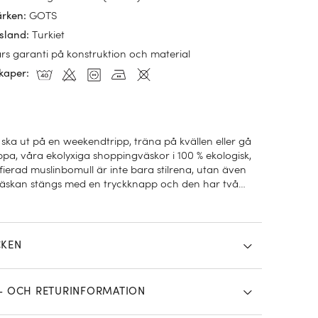
GOTS
ärken
:
Turkiet
sland
:
års garanti på konstruktion och material
kaper
:
 ska ut på en weekendtripp, träna på kvällen eller gå
pa, våra ekolyxiga shoppingväskor i 100 % ekologisk,
ierad muslinbomull är inte bara stilrena, utan även
 Väskan stängs med en tryckknapp och den har två
CKEN
- OCH RETURINFORMATION