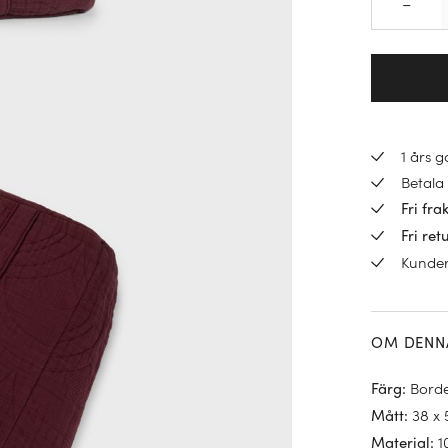
–
1 års 
Betala 
Fri fra
Fri ret
Kunde
OM DENN
Bord
Färg
:
38 x
Mått
:
1
Material
: