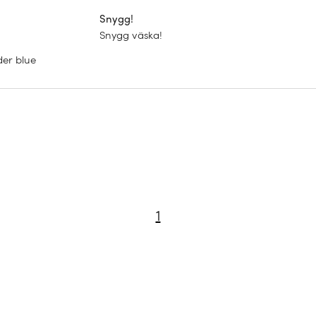
Snygg!
Snygg väska!
er blue
1