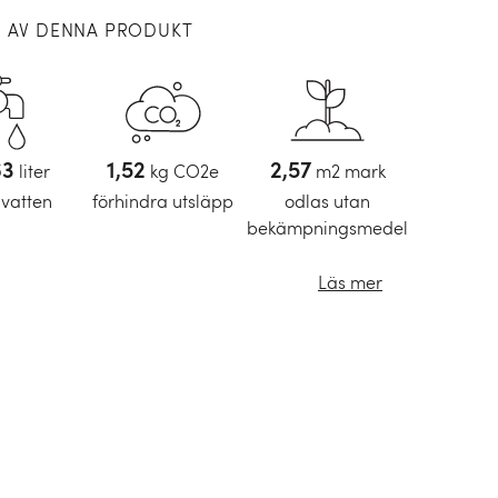
N AV DENNA PRODUKT
63
liter
1,52
kg CO2e
2,57
m2 mark
 vatten
förhindra utsläpp
odlas utan
bekämpningsmedel
Läs mer