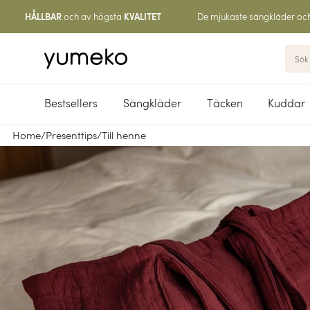
och av högsta
De mjukaste sängkläder oc
HÅLLBAR
KVALITET
Bestsellers
Sängkläder
Täcken
Kuddar
Home
/
Presenttips
/
Till henne