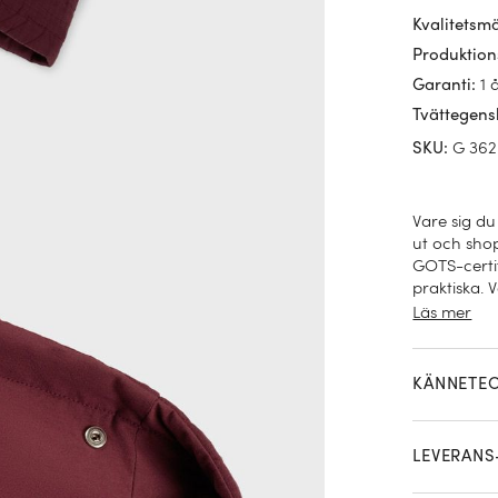
Kvalitetsm
Produktion
1 
Garanti
:
Tvättegens
G 362
SKU
:
Vare sig du
ut och shop
GOTS-certif
praktiska.
handtag.
Läs mer
KÄNNETE
LEVERANS