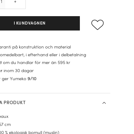
+
I KUNDVAGNEN
garanti på konstruktion och material
omedelbart, i efterhand eller i delbetalning
om du handlar för mer än 595 kr
kt
inom 30 dagar
ur
r ger Yumeko
9/10
A PRODUKT
eaux
 57 cm
00 % ekologisk bomull (muslin)