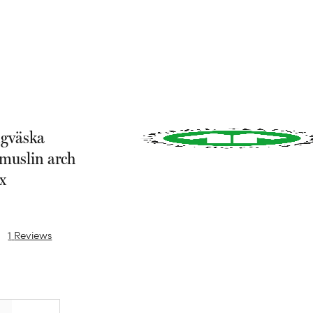
gväska
muslin arch
x
1
Reviews
Quantity