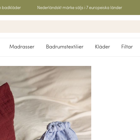
h badkläder
Nederländskt märke säljs i 7 europeiska länder
Madrasser
Badrumstextilier
Kläder
Filtar