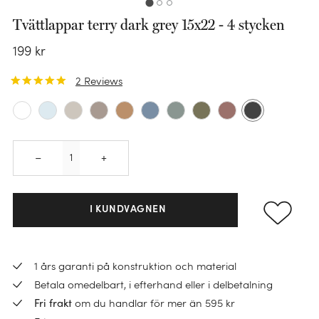
Tvättlappar terry dark grey 15x22 - 4 stycken
199
kr
2
Reviews
Quantity
–
+
KATEGORI
I KUNDVAGNEN
Påslakanset
Örngott
1 års garanti på konstruktion och material
KATEGORI
KATEGORI
Dra-på-lakan
Betala omedelbart, i efterhand eller i delbetalning
Varmvattenflaska
KATEGORI
om du handlar för mer än 595 kr
Fri frakt
Handdukar
Lakan
KATEGORI