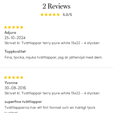
Allt
2 Reviews
LOOK
HÅLLBARHET
Dubbelsidig
5.0
/5
Impact report 2025
Ränder
B Corp
Adjura
Blommönster
25-10-2024
Skrivet kl
:
Tvättlappar terry pure white 15x22 - 4 stycken
Chambray
Toppkvalitet
Enfärgad
Fina, tjocka, mjuka tvättlappar, jag är jättenöjd med dem.
Yvonne
30-08-2016
Skrivet kl
:
Tvättlappar terry pure white 15x22 - 4 stycken
superfina tvättlappar
Tvättlapparna har ett fint format och en härligt tjock
kvalitet!